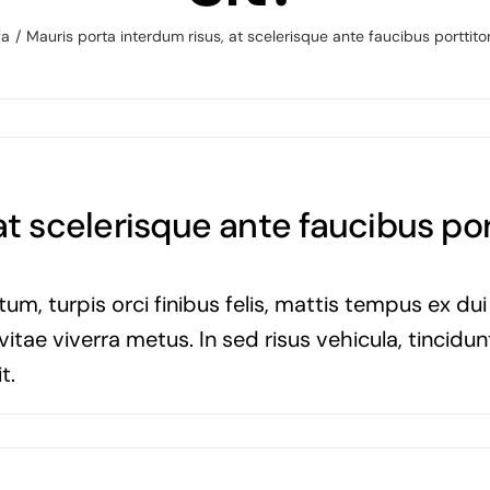
fa
Mauris porta interdum risus, at scelerisque ante faucibus porttitor
t scelerisque ante faucibus port
um, turpis orci finibus felis, mattis tempus ex du
tae viverra metus. In sed risus vehicula, tincidunt 
t.