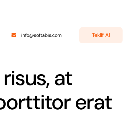
Teklif Al
info@softabis.com
risus, at
orttitor erat