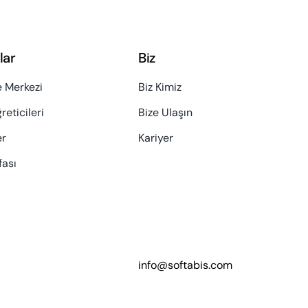
lar
Biz
 Merkezi
Biz Kimiz
eticileri
Bize Ulaşın
er
Kariyer
fası
info@softabis.com