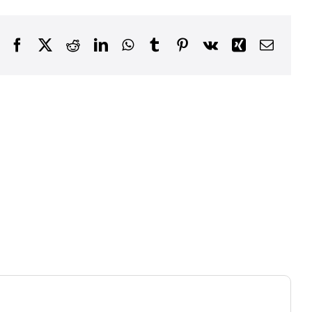
Facebook
X
Reddit
LinkedIn
WhatsApp
Tumblr
Pinterest
Vk
Xing
E-
posta