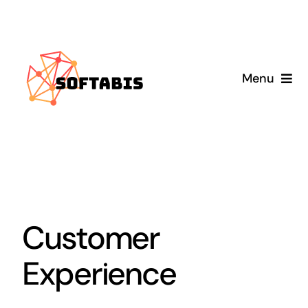
Skip
to
content
Menu
Anasayfa
Hizmetlerimiz
Blog
Customer
Experience