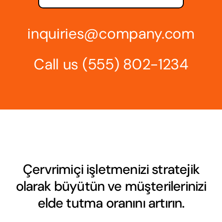
inquiries@company.com
Call us
(555) 802-1234
Çervrimiçi işletmenizi stratejik
olarak büyütün ve müşterilerinizi
elde tutma oranını artırın.