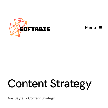
Skip
to
content
Menu
Anasayfa
Hizmetlerimiz
Blog
Content Strategy
Ana Sayfa
Content Strategy