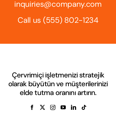
inquiries@company.com
Call us
(555) 802-1234
Çervrimiçi işletmenizi stratejik
olarak büyütün ve müşterilerinizi
elde tutma oranını artırın.