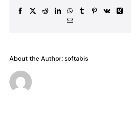
Facebook
X
Reddit
LinkedIn
WhatsApp
Tumblr
Pinterest
Vk
Xing
E-
posta
About the Author:
softabis