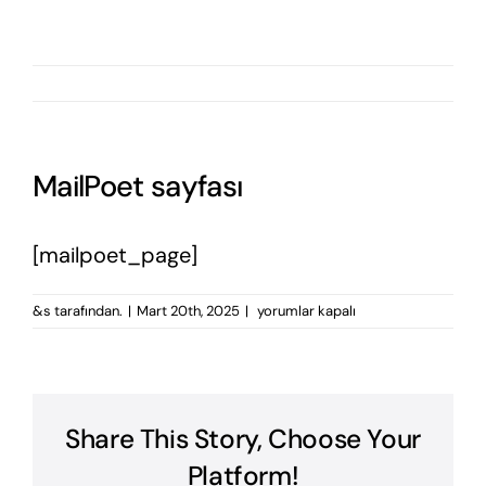
MailPoet sayfası
[mailpoet_page]
MailPoet
&s tarafından.
|
Mart 20th, 2025
|
yorumlar kapalı
sayfası
için
Share This Story, Choose Your
Platform!