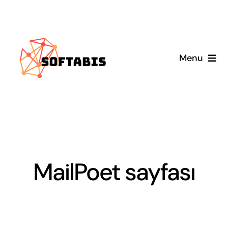
Skip
to
content
Menu
Anasayfa
Hizmetlerimiz
Blog
MailPoet sayfası